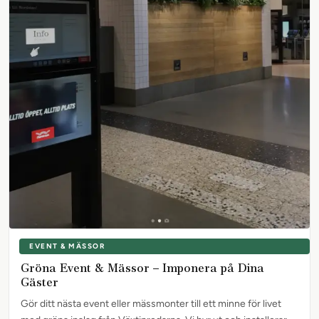
EVENT & MÄSSOR
Gröna Event & Mässor – Imponera på Dina
Gäster
Gör ditt nästa event eller mässmonter till ett minne för livet