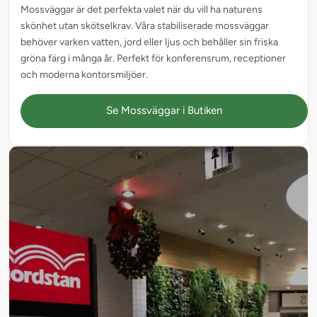
Mossväggar är det perfekta valet när du vill ha naturens
skönhet utan skötselkrav. Våra stabiliserade mossväggar
behöver varken vatten, jord eller ljus och behåller sin friska
gröna färg i många år. Perfekt för konferensrum, receptioner
och moderna kontorsmiljöer.
Se Mossväggar i Butiken