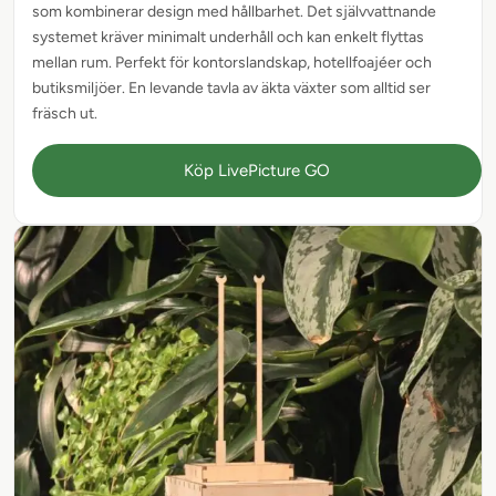
som kombinerar design med hållbarhet. Det självvattnande
systemet kräver minimalt underhåll och kan enkelt flyttas
mellan rum. Perfekt för kontorslandskap, hotellfoajéer och
butiksmiljöer. En levande tavla av äkta växter som alltid ser
fräsch ut.
Köp LivePicture GO