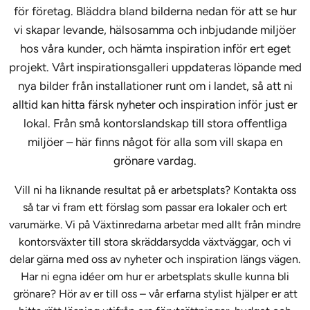
för företag. Bläddra bland bilderna nedan för att se hur
vi skapar levande, hälsosamma och inbjudande miljöer
hos våra kunder, och hämta inspiration inför ert eget
projekt. Vårt inspirationsgalleri uppdateras löpande med
nya bilder från installationer runt om i landet, så att ni
alltid kan hitta färsk nyheter och inspiration inför just er
lokal. Från små kontorslandskap till stora offentliga
miljöer – här finns något för alla som vill skapa en
grönare vardag.
Vill ni ha liknande resultat på er arbetsplats? Kontakta oss
så tar vi fram ett förslag som passar era lokaler och ert
varumärke. Vi på Växtinredarna arbetar med allt från mindre
kontorsväxter till stora skräddarsydda växtväggar, och vi
delar gärna med oss av nyheter och inspiration längs vägen.
Har ni egna idéer om hur er arbetsplats skulle kunna bli
grönare? Hör av er till oss – vår erfarna stylist hjälper er att