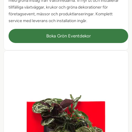
med gröna inslag från Växtinredarna. Vi hyr ut och installerar
tillfälliga växtväggar, krukor och gröna dekorationer för
företagsevent, mässor och produktlanseringar. Komplett
service med leverans och installation ingår.
Boka Grön Eventdekor