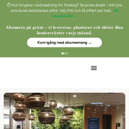
⏱ Hur fungerar växtinredning för företag? Se priser direkt – ditt pris
som kund skräddarsys alltid. Välj fritt och få offert per mail.
Så
fungerar det →
Abonnera på grönt – vi levererar, planterar och sköter dina
kontorsväxter varje månad.
Kom igång med abonnemang →
Nyheter och inspiration
Ansök om att bli kund