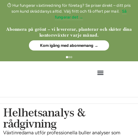
⏱ Hur fungerar växtinredning för företag? Se priser direkt – ditt pris
som kund skräddarsys alltid. Välj fritt och få offert per mail.
Så
fungerar det →
Abonnera på grönt – vi levererar, planterar och sköter dina
kontorsväxter varje månad.
Kom igång med abonnemang →
Nyheter och inspiration
Ansök om att bli kund
Helhetsanalys &
rådgivning
Växtinredarna utför professionella buller analyser som