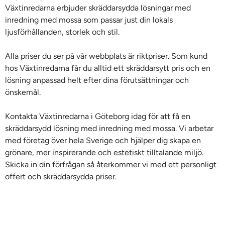
Växtinredarna erbjuder skräddarsydda lösningar med
inredning med mossa som passar just din lokals
ljusförhållanden, storlek och stil.
Alla priser du ser på vår webbplats är riktpriser. Som kund
hos Växtinredarna får du alltid ett skräddarsytt pris och en
lösning anpassad helt efter dina förutsättningar och
önskemål.
Kontakta Växtinredarna i Göteborg idag för att få en
skräddarsydd lösning med inredning med mossa. Vi arbetar
med företag över hela Sverige och hjälper dig skapa en
grönare, mer inspirerande och estetiskt tilltalande miljö.
Skicka in din förfrågan så återkommer vi med ett personligt
offert och skräddarsydda priser.
Växtinredarna är specialister på inredning med mossa och
naturliga material för arbetsplatser. Med många års
erfarenhet av att skapa inspirerande gröna miljöer i