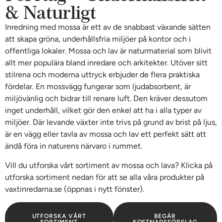
& Naturligt
Inredning med mossa är ett av de snabbast växande sätten
att skapa gröna, underhållsfria miljöer på kontor och i
offentliga lokaler. Mossa och lav är naturmaterial som blivit
allt mer populära bland inredare och arkitekter. Utöver sitt
stilrena och moderna uttryck erbjuder de flera praktiska
fördelar. En mossvägg fungerar som ljudabsorbent, är
miljövänlig och bidrar till renare luft. Den kräver dessutom
inget underhåll, vilket gör den enkel att ha i alla typer av
miljöer. Där levande växter inte trivs på grund av brist på ljus,
är en vägg eller tavla av mossa och lav ett perfekt sätt att
ändå föra in naturens närvaro i rummet.
Vill du utforska vårt sortiment av mossa och lava? Klicka på
utforska sortiment nedan för att se alla våra produkter på
vaxtinredarna.se (öppnas i nytt fönster).
UTFORSKA VÅRT
BEGÄR