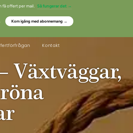
 få offert per mail.
Så fungerar det →
.
Kom igång med abonnemang →
fertförfrågan
Kontakt
– Växtväggar,
Gröna
ar