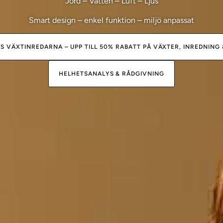
Jord – Vatten – Luft – Ljus
Smart design – enkel funktion – miljö anpassat
 VÄXTINREDARNA – UPP TILL 50% RABATT PÅ VÄXTER, INREDNING
HELHETSANALYS & RÅDGIVNING