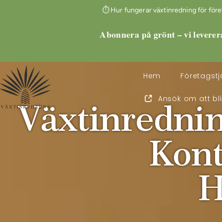
⏱ Hur fungerar växtinredning för företag
Abonnera på grönt – vi leverer
Hem
Företagstj
Ansök om att bl
Växtinrednin
Kont
H