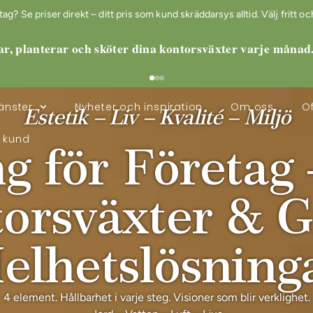
? Se priser direkt – ditt pris som kund skräddarsys alltid. Välj fritt och
ar, planterar och sköter dina kontorsväxter varje månad
änster
Nyheter och inspiration
Om oss
Of
Estetik – Liv – Kvalité – Miljö
i kund
g för Företag 
orsväxter & 
elhetslösning
4 element. Hållbarhet i varje steg. Visioner som blir verklighet.