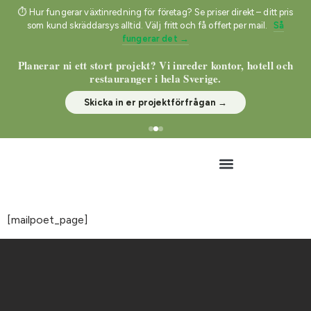
⏱ Hur fungerar växtinredning för företag? Se priser direkt – ditt pris
som kund skräddarsys alltid. Välj fritt och få offert per mail.
Så
fungerar det →
Planerar ni ett stort projekt? Vi inreder kontor, hotell och
restauranger i hela Sverige.
Skicka in er projektförfrågan →
[mailpoet_page]